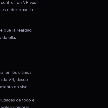
n control, en VR vos
ones determinan lo
e que la realidad
 de ella.
al en los últimos
enido VR, desde
miento en vivo.
iudades de todo el
cesiten comprar