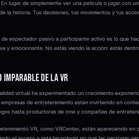
a. En lugar de simplemente ver una película o jugar con u
de la historia. Tus decisiones, tus movimientos y tus acci
 de espectador pasivo a participante activo es lo que hac
tiva y emocionante. No estás viendo la acción: estás dentro
O IMPARABLE DE LA VR
realidad virtual ha experimentado un crecimiento exponenci
 empresas de entretenimiento están invirtiendo en cont
egos hasta productoras de cine y compañías de entreteni
retenimiento VR, como VRCenter, están apareciendo en c
ndo el acceso a esta tecnología sin que las personas ne