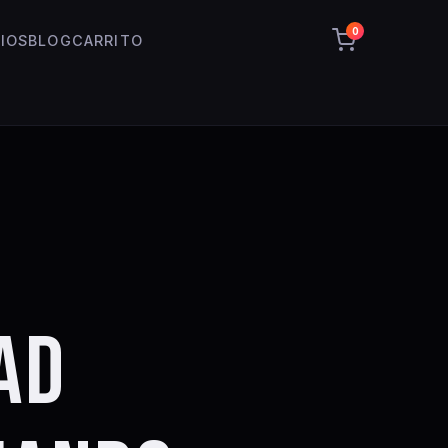
0
IOS
BLOG
CARRITO
AD