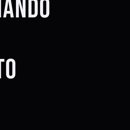
IANDO
TO